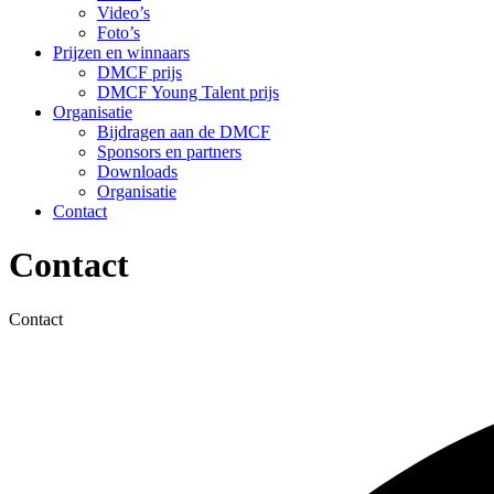
Video’s
Foto’s
Prijzen en winnaars
DMCF prijs
DMCF Young Talent prijs
Organisatie
Bijdragen aan de DMCF
Sponsors en partners
Downloads
Organisatie
Contact
Contact
Contact