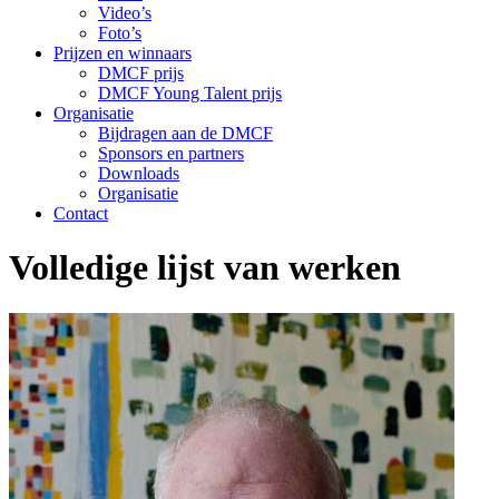
Video’s
Foto’s
Prijzen en winnaars
DMCF prijs
DMCF Young Talent prijs
Organisatie
Bijdragen aan de DMCF
Sponsors en partners
Downloads
Organisatie
Contact
Volledige lijst van werken