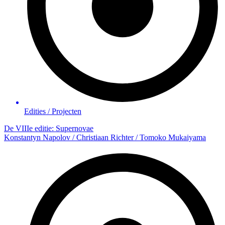
Edities / Projecten
De VIIIe editie: Supernovae
Konstantyn Napolov / Christiaan Richter / Tomoko Mukaiyama