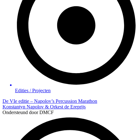
Edities / Projecten
De VIe editie – Napolov’s Percussion Marathon
Konstantyn Napolov & Orkest de Ereprijs
Ondersteund door DMCF