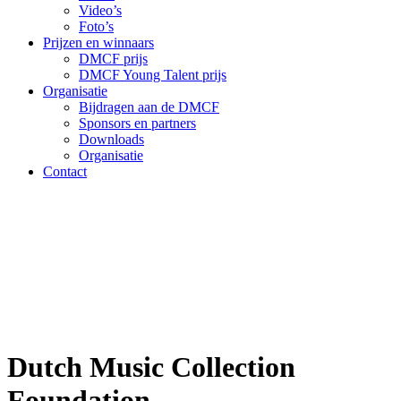
Video’s
Foto’s
Prijzen en winnaars
DMCF prijs
DMCF Young Talent prijs
Organisatie
Bijdragen aan de DMCF
Sponsors en partners
Downloads
Organisatie
Contact
Dutch Music Collection
Foundation