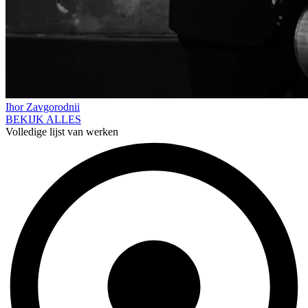
Ihor Zavgorodnii
BEKIJK ALLES
Volledige lijst van werken