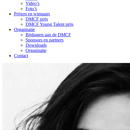
Video’s
Foto’s
Prijzen en winnaars
DMCF prijs
DMCF Young Talent prijs
Organisatie
Bijdragen aan de DMCF
Sponsors en partners
Downloads
Organisatie
Contact