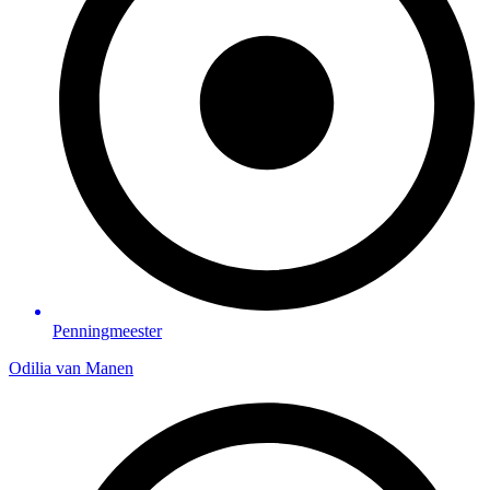
Penningmeester
Odilia van Manen