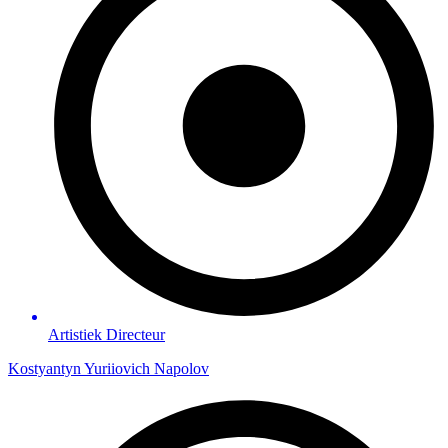
Artistiek Directeur
Kostyantyn Yuriiovich Napolov