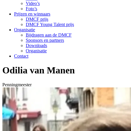
Video’s
Foto’s
Prijzen en winnaars
DMCF prijs
DMCF Young Talent prijs
Organisatie
Bijdragen aan de DMCF
Sponsors en partners
Downloads
Organisatie
Contact
Odilia van Manen
Penningmeester