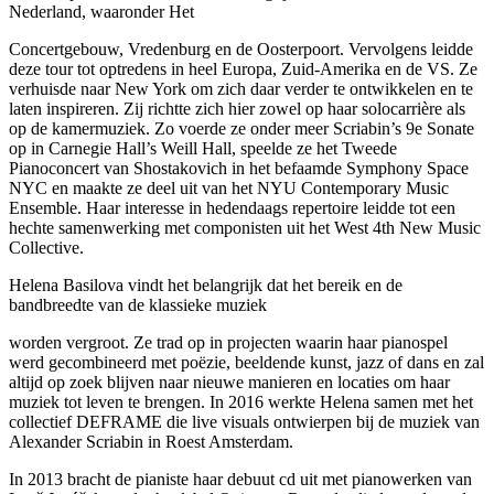
Nederland, waaronder Het
Concertgebouw, Vredenburg en de Oosterpoort. Vervolgens leidde
deze tour tot optredens in heel Europa, Zuid-Amerika en de VS. Ze
verhuisde naar New York om zich daar verder te ontwikkelen en te
laten inspireren. Zij richtte zich hier zowel op haar solocarrière als
op de kamermuziek. Zo voerde ze onder meer Scriabin’s 9e Sonate
op in Carnegie Hall’s Weill Hall, speelde ze het Tweede
Pianoconcert van Shostakovich in het befaamde Symphony Space
NYC en maakte ze deel uit van het NYU Contemporary Music
Ensemble. Haar interesse in hedendaags repertoire leidde tot een
hechte samenwerking met componisten uit het West 4th New Music
Collective.
Helena Basilova vindt het belangrijk dat het bereik en de
bandbreedte van de klassieke muziek
worden vergroot. Ze trad op in projecten waarin haar pianospel
werd gecombineerd met poëzie, beeldende kunst, jazz of dans en zal
altijd op zoek blijven naar nieuwe manieren en locaties om haar
muziek tot leven te brengen. In 2016 werkte Helena samen met het
collectief DEFRAME die live visuals ontwierpen bij de muziek van
Alexander Scriabin in Roest Amsterdam.
In 2013 bracht de pianiste haar debuut cd uit met pianowerken van