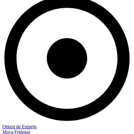
Orkest de Ereprijs
Maya Fridman