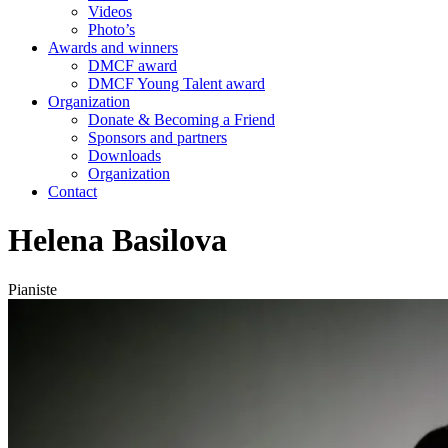
Videos
Photo’s
Awards and winners
DMCF award
DMCF Young Talent award
Organization
Donate & Becoming a Friend
Sponsors and partners
Downloads
Organization
Contact
Helena Basilova
Pianiste