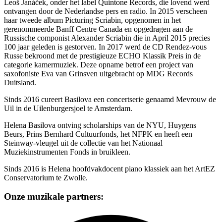
Leoš Janáček, onder het label Quintone Records, die lovend werd
ontvangen door de Nederlandse pers en radio. In 2015 verscheen
haar tweede album Picturing Scriabin, opgenomen in het
gerenommeerde Banff Centre Canada en opgedragen aan de
Russische componist Alexander Scriabin die in April 2015 precies
100 jaar geleden is gestorven. In 2017 werd de CD Rendez-vous
Russe bekroond met de prestigieuze ECHO Klassik Preis in de
categorie kamermuziek. Deze opname betrof een project van
saxofoniste Eva van Grinsven uitgebracht op MDG Records
Duitsland.
Sinds 2016 cureert Basilova een concertserie genaamd Mevrouw de
Uil in de Uilenburgersjoel te Amsterdam.
Helena Basilova ontving scholarships van de NYU, Huygens
Beurs, Prins Bernhard Cultuurfonds, het NFPK en heeft een
Steinway-vleugel uit de collectie van het Nationaal
Muziekinstrumenten Fonds in bruikleen.
Sinds 2016 is Helena hoofdvakdocent piano klassiek aan het ArtEZ
Conservatorium te Zwolle.
Onze muzikale partners: