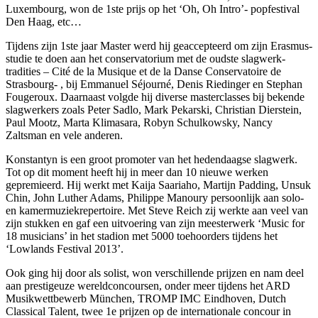
Luxembourg, won de 1ste prijs op het ‘Oh, Oh Intro’- popfestival
Den Haag, etc…
Tijdens zijn 1ste jaar Master werd hij geaccepteerd om zijn Erasmus-
studie te doen aan het conservatorium met de oudste slagwerk-
tradities – Cité de la Musique et de la Danse Conservatoire de
Strasbourg- , bij Emmanuel Séjourné, Denis Riedinger en Stephan
Fougeroux. Daarnaast volgde hij diverse masterclasses bij bekende
slagwerkers zoals Peter Sadlo, Mark Pekarski, Christian Dierstein,
Paul Mootz, Marta Klimasara, Robyn Schulkowsky, Nancy
Zaltsman en vele anderen.
Konstantyn is een groot promoter van het hedendaagse slagwerk.
Tot op dit moment heeft hij in meer dan 10 nieuwe werken
gepremieerd. Hij werkt met Kaija Saariaho, Martijn Padding, Unsuk
Chin, John Luther Adams, Philippe Manoury persoonlijk aan solo-
en kamermuziekrepertoire. Met Steve Reich zij werkte aan veel van
zijn stukken en gaf een uitvoering van zijn meesterwerk ‘Music for
18 musicians’ in het stadion met 5000 toehoorders tijdens het
‘Lowlands Festival 2013’.
Ook ging hij door als solist, won verschillende prijzen en nam deel
aan prestigeuze wereldconcoursen, onder meer tijdens het ARD
Musikwettbewerb München, TROMP IMC Eindhoven, Dutch
Classical Talent, twee 1e prijzen op de internationale concour in