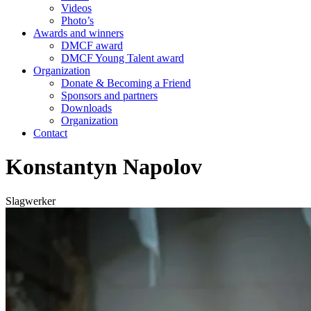
Videos
Photo’s
Awards and winners
DMCF award
DMCF Young Talent award
Organization
Donate & Becoming a Friend
Sponsors and partners
Downloads
Organization
Contact
Konstantyn Napolov
Slagwerker