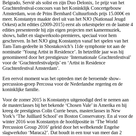
Belgrado, Servië als solist en zijn Duo Delonix, 1e prijz van het
Grachtenfestival-concours van het Koninklijk Concertgebouw
Amsterdam, won de Prins Bernhard Cultuurfonds prijs 15.000€ en
meer. Konstantyn maakte deel uit van het NJO (Nationaal Jeugd
Orkest) acht edities (2009-2015) eerst als orkestspeler en de laatste 4
edities presenteerde hij zijn eigen projecten met kamermuziek,
shows, ballet en slagwerksolo-premieres, speciaal voor hem
geschreven. In het NJO ging Konstantyn vanaf het spelen van het
Tam-Tam-gedeelte in Shostakovich’s 11de symphonie tot aan de
nominatie ‘Young Artist in Residence’. In hetzelfde jaar was hij
genomineerd door het prestigieuze ‘Internationale Grachtenfestival’
voor de ‘Grachtenfestivalprijs’ en ‘Artist in Residence
Grachtenfestival Amsterdam’.
Een eervol moment was het optreden met de beroemde show-
percussion-groep Percossa voor de Nederlandse regering en de
koninklijke familie.
Voor de zomer 2015 is Konstantyn uitgenodigd deel te nemen aan
de masterclasses bij het bekende ‘Chosen Vale’ in Amerika en hij
kreeg de prestigieus Colin Currie beurs, masterclasses in New
York’s ‘The Juilliard School’ en Boston Conservatory. En al voor de
winter 2016 won Konstantyn de hoofdpositie in ‘The World
Percussion Group 2016’ geleid door het welbekende Engelse
slagwerkduo ‘Maraca2’. Dat houdt in een tour van meer dan 2