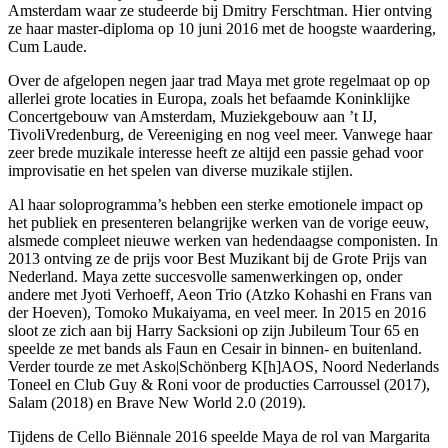
Amsterdam waar ze studeerde bij Dmitry Ferschtman. Hier ontving
ze haar master-diploma op 10 juni 2016 met de hoogste waardering,
Cum Laude.
Over de afgelopen negen jaar trad Maya met grote regelmaat op op
allerlei grote locaties in Europa, zoals het befaamde Koninklijke
Concertgebouw van Amsterdam, Muziekgebouw aan ’t IJ,
TivoliVredenburg, de Vereeniging en nog veel meer. Vanwege haar
zeer brede muzikale interesse heeft ze altijd een passie gehad voor
improvisatie en het spelen van diverse muzikale stijlen.
Al haar soloprogramma’s hebben een sterke emotionele impact op
het publiek en presenteren belangrijke werken van de vorige eeuw,
alsmede compleet nieuwe werken van hedendaagse componisten. In
2013 ontving ze de prijs voor Best Muzikant bij de Grote Prijs van
Nederland. Maya zette succesvolle samenwerkingen op, onder
andere met Jyoti Verhoeff, Aeon Trio (Atzko Kohashi en Frans van
der Hoeven), Tomoko Mukaiyama, en veel meer. In 2015 en 2016
sloot ze zich aan bij Harry Sacksioni op zijn Jubileum Tour 65 en
speelde ze met bands als Faun en Cesair in binnen- en buitenland.
Verder tourde ze met Asko|Schönberg K[h]AOS, Noord Nederlands
Toneel en Club Guy & Roni voor de producties Carroussel (2017),
Salam (2018) en Brave New World 2.0 (2019).
Tijdens de Cello Biënnale 2016 speelde Maya de rol van Margarita