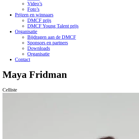
Video’s
Foto’s
Prijzen en winnaars
DMCF prijs
DMCF Young Talent prijs
Organisatie
Bijdragen aan de DMCF
Sponsors en partners
Downloads
Organisatie
Contact
Maya Fridman
Celliste