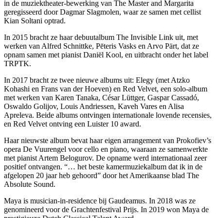
in de muziektheater-bewerking van The Master and Margarita
geregisseerd door Dagmar Slagmolen, waar ze samen met cellist
Kian Soltani optrad.
In 2015 bracht ze haar debuutalbum The Invisible Link uit, met
werken van Alfred Schnittke, Pēteris Vasks en Arvo Pärt, dat ze
opnam samen met pianist Daniël Kool, en uitbracht onder het label
TRPTK.
In 2017 bracht ze twee nieuwe albums uit: Elegy (met Atzko
Kohashi en Frans van der Hoeven) en Red Velvet, een solo-album
met werken van Karen Tanaka, César Lüttger, Gaspar Cassadó,
Oswaldo Golijov, Louis Andriessen, Kaveh Vares en Alisa
Apreleva. Beide albums ontvingen internationale lovende recensies,
en Red Velvet ontving een Luister 10 award.
Haar nieuwste album bevat haar eigen arrangement van Prokofiev’s
opera De Vuurengel voor cello en piano, waaraan ze samenwerkte
met pianist Artem Belogurov. De opname werd internationaal zeer
positief ontvangen. “… het beste kamermuziekalbum dat ik in de
afgelopen 20 jaar heb gehoord” door het Amerikaanse blad The
Absolute Sound.
Maya is musician-in-residence bij Gaudeamus. In 2018 was ze
genomineerd voor de Grachtenfestival Prijs. In 2019 won Maya de