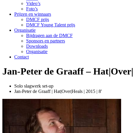
Video’s
Foto’s
Prijzen en winnaars
DMCF prijs
DMCF Young Talent prijs
Organisatie
Bijdragen aan de DMCF
Sponsors en partners
Downloads
Organisatie
Contact
Jan-Peter de Graaff – Hat|Over
Solo slagwerk set-up
Jan-Peter de Graaff | Hat|Over|Heals | 2015 | 8'